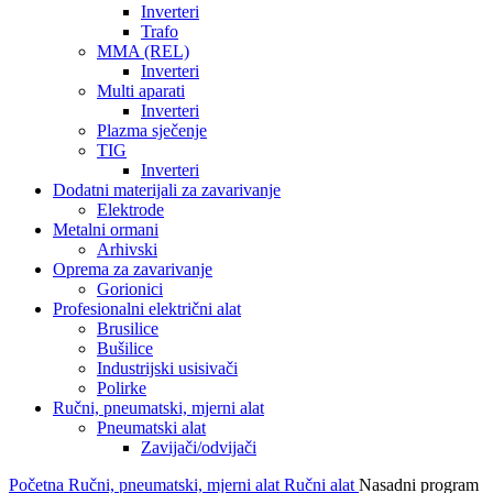
Inverteri
Trafo
MMA (REL)
Inverteri
Multi aparati
Inverteri
Plazma sječenje
TIG
Inverteri
Dodatni materijali za zavarivanje
Elektrode
Metalni ormani
Arhivski
Oprema za zavarivanje
Gorionici
Profesionalni električni alat
Brusilice
Bušilice
Industrijski usisivači
Polirke
Ručni, pneumatski, mjerni alat
Pneumatski alat
Zavijači/odvijači
Početna
Ručni, pneumatski, mjerni alat
Ručni alat
Nasadni program