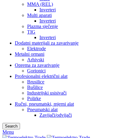
MMA (REL)
Inverteri
Multi aparati
Inverteri
Plazma sječenje
TIG
Inverteri
Dodatni materijali za zavarivanje
Elektrode
Metalni ormani
Arhivski
Oprema za zavarivanje
Gorionici
Profesionalni električni alat
Brusilice
Bušilice
Industrijski usisivači
Polirke
Ručni, pneumatski, mjerni alat
Pneumatski alat
Zavijači/odvijači
Search
Menu