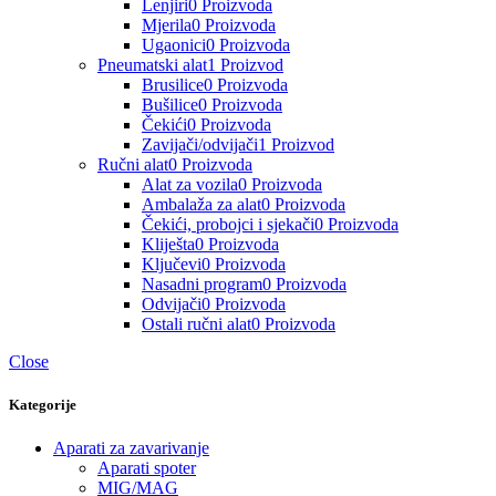
Lenjiri
0 Proizvoda
Mjerila
0 Proizvoda
Ugaonici
0 Proizvoda
Pneumatski alat
1 Proizvod
Brusilice
0 Proizvoda
Bušilice
0 Proizvoda
Čekići
0 Proizvoda
Zavijači/odvijači
1 Proizvod
Ručni alat
0 Proizvoda
Alat za vozila
0 Proizvoda
Ambalaža za alat
0 Proizvoda
Čekići, probojci i sjekači
0 Proizvoda
Kliješta
0 Proizvoda
Ključevi
0 Proizvoda
Nasadni program
0 Proizvoda
Odvijači
0 Proizvoda
Ostali ručni alat
0 Proizvoda
Close
Kategorije
Aparati za zavarivanje
Aparati spoter
MIG/MAG