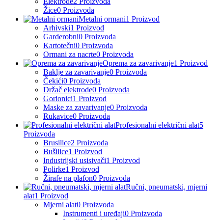
Elektrode
2 Proizvoda
Žice
0 Proizvoda
Metalni ormani
1 Proizvod
Arhivski
1 Proizvod
Garderobni
0 Proizvoda
Kartotečni
0 Proizvoda
Ormani za nacrte
0 Proizvoda
Oprema za zavarivanje
1 Proizvod
Baklje za zavarivanje
0 Proizvoda
Čekići
0 Proizvoda
Držač elektrode
0 Proizvoda
Gorionici
1 Proizvod
Maske za zavarivanje
0 Proizvoda
Rukavice
0 Proizvoda
Profesionalni električni alat
5
Proizvoda
Brusilice
2 Proizvoda
Bušilice
1 Proizvod
Industrijski usisivači
1 Proizvod
Polirke
1 Proizvod
Žirafe na plafon
0 Proizvoda
Ručni, pneumatski, mjerni
alat
1 Proizvod
Mjerni alat
0 Proizvoda
Instrumenti i uređaji
0 Proizvoda