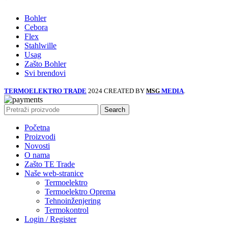
Bohler
Cebora
Flex
Stahlwille
Usag
Zašto Bohler
Svi brendovi
TERMOELEKTRO TRADE
2024 CREATED BY
MEDIA
.
MSG
Search
Početna
Proizvodi
Novosti
O nama
Zašto TE Trade
Naše web-stranice
Termoelektro
Termoelektro Oprema
Tehnoinženjering
Termokontrol
Login / Register