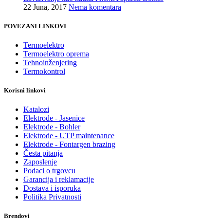
22 Juna, 2017
Nema komentara
POVEZANI LINKOVI
Termoelektro
Termoelektro oprema
Tehnoinženjering
Termokontrol
Korisni linkovi
Katalozi
Elektrode - Jasenice
Elektrode - Bohler
Elektrode - UTP maintenance
Elektrode - Fontargen brazing
Česta pitanja
Zaposlenje
Podaci o trgovcu
Garancija i reklamacije
Dostava i isporuka
Politika Privatnosti
Brendovi