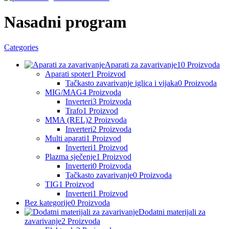
Nasadni program
Categories
Aparati za zavarivanje
10 Proizvoda
Aparati spoter
1 Proizvod
Tačkasto zavarivanje iglica i vijaka
0 Proizvoda
MIG/MAG
4 Proizvoda
Inverteri
3 Proizvoda
Trafo
1 Proizvod
MMA (REL)
2 Proizvoda
Inverteri
2 Proizvoda
Multi aparati
1 Proizvod
Inverteri
1 Proizvod
Plazma sječenje
1 Proizvod
Inverteri
0 Proizvoda
Tačkasto zavarivanje
0 Proizvoda
TIG
1 Proizvod
Inverteri
1 Proizvod
Bez kategorije
0 Proizvoda
Dodatni materijali za
zavarivanje
2 Proizvoda