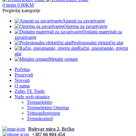
0
items
0.00
KM
Pregledaj kategorije
Aparati za zavarivanje
Oprema za zavarivanje
Dodatni materijali za
zavarivanje
Profesionalni električni alat
Ručni, pneumatski, mjerni
alat
Metalni ormani
Početna
Proizvodi
Novosti
O nama
Zašto TE Trade
Naše web-stranice
Termoelektro
Termoelektro Oprema
Tehnoinženjering
Termokontrol
Bulevar mira 2, Brčko
+387 66 804 454