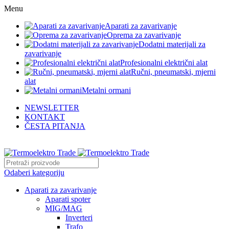
Menu
Aparati za zavarivanje
Oprema za zavarivanje
Dodatni materijali za
zavarivanje
Profesionalni električni alat
Ručni, pneumatski, mjerni
alat
Metalni ormani
NEWSLETTER
KONTAKT
ČESTA PITANJA
info@termoelektrotrade.com
Odaberi kategoriju
Aparati za zavarivanje
Aparati spoter
MIG/MAG
Inverteri
Trafo