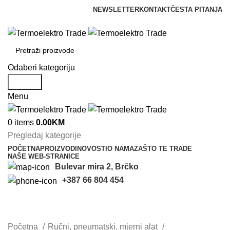
NEWSLETTER
KONTAKT
ČESTA PITANJA
info@termoelektrotrade.com
Odaberi kategoriju
Search
Menu
0
items
0.00
KM
Pregledaj kategorije
POČETNA
PROIZVODI
NOVOSTI
O NAMA
ZAŠTO TE TRADE
NAŠE WEB-STRANICE
Bulevar mira 2, Brčko
+387 66 804 454
Brusilice
Categories
Početna
Ručni, pneumatski, mjerni alat