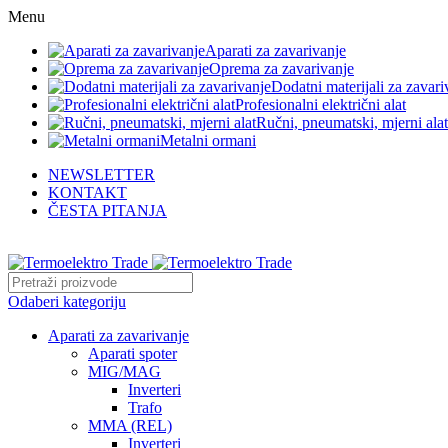
Menu
Aparati za zavarivanje
Oprema za zavarivanje
Dodatni materijali za zavari
Profesionalni električni alat
Ručni, pneumatski, mjerni alat
Metalni ormani
NEWSLETTER
KONTAKT
ČESTA PITANJA
info@termoelektrotrade.com
Odaberi kategoriju
Aparati za zavarivanje
Aparati spoter
MIG/MAG
Inverteri
Trafo
MMA (REL)
Inverteri