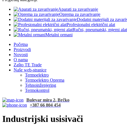
Aparati za zavarivanje
Oprema za zavarivanje
Dodatni materijali za zavari
Profesionalni električni alat
Ručni, pneumatski, mjerni alat
Metalni ormani
Početna
Proizvodi
Novosti
O nama
Zašto TE Trade
Naše web-stranice
Termoelektro
Termoelektro Oprema
Tehnoinženjering
Termokontrol
Bulevar mira 2, Brčko
+387 66 804 454
Industrijski usisivači