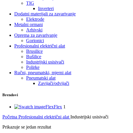
TIG
Inverteri
Dodatni materijali za zavarivanje
Elektrode
Metalni ormani
Arhivski
Oprema za zavarivanje
Gorionici
Profesionalni električni alat
Brusilice
Bušilice
Industrijski usisivači
Polirke
Ručni, pneumatski, mjerni alat
Pneumatski alat
Zavijači/odvijači
Brendovi
Flex
Flex
1
Početna
Profesionalni električni alat
Industrijski usisivači
Prikazuje se jedan rezultat