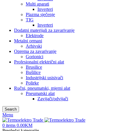
Multi aparati
Inverteri
Plazma sječenje
TIG
Inverteri
Dodatni materijali za zavarivanje
Elektrode
Metalni ormani
Arhivski
Oprema za zavarivanje
Gorionici
Profesionalni električni alat
Brusilice
Bušilice
Industrijski usisivači
Polirke
Ručni, pneumatski, mjerni alat
Pneumatski alat
Zavijači/odvijači
Search
Menu
0
items
0.00
KM
Pregledaj kategorije