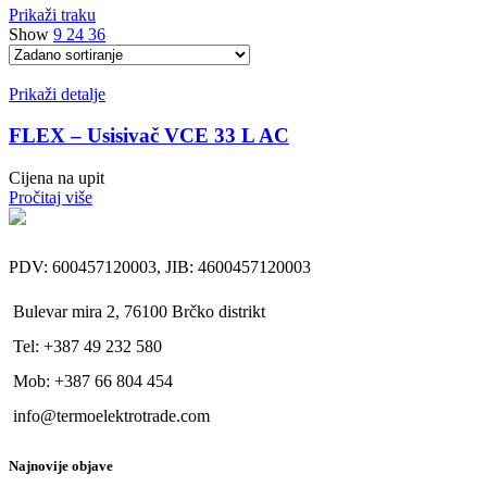
Prikaži traku
Show
9
24
36
Prikaži detalje
FLEX – Usisivač VCE 33 L AC
Cijena na upit
Pročitaj više
PDV: 600457120003, JIB: 4600457120003
Bulevar mira 2, 76100 Brčko distrikt
Tel: +387 49 232 580
Mob: +387 66 804 454
info@termoelektrotrade.com
Najnovije objave