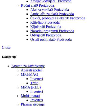
Zavijači/odvijači
1 Proizvod
Ručni alat
0 Proizvoda
Alat za vozila
0 Proizvoda
Ambalaža za alat
0 Proizvoda
Čekići, probojci i sjekači
0 Proizvoda
Kliješta
0 Proizvoda
Ključevi
0 Proizvoda
Nasadni program
0 Proizvoda
Odvijači
0 Proizvoda
Ostali ručni alat
0 Proizvoda
Close
Kategorije
Aparati za zavarivanje
Aparati spoter
MIG/MAG
Inverteri
Trafo
MMA (REL)
Inverteri
Multi aparati
Inverteri
Plazma sječenje