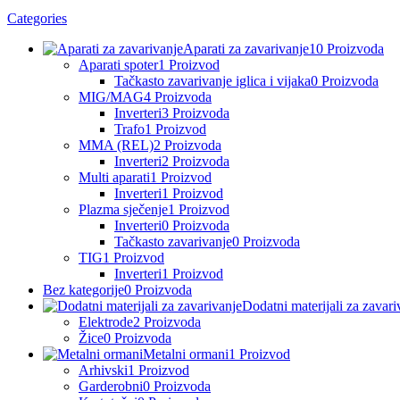
Categories
Aparati za zavarivanje
10 Proizvoda
Aparati spoter
1 Proizvod
Tačkasto zavarivanje iglica i vijaka
0 Proizvoda
MIG/MAG
4 Proizvoda
Inverteri
3 Proizvoda
Trafo
1 Proizvod
MMA (REL)
2 Proizvoda
Inverteri
2 Proizvoda
Multi aparati
1 Proizvod
Inverteri
1 Proizvod
Plazma sječenje
1 Proizvod
Inverteri
0 Proizvoda
Tačkasto zavarivanje
0 Proizvoda
TIG
1 Proizvod
Inverteri
1 Proizvod
Bez kategorije
0 Proizvoda
Dodatni materijali za zavari
Elektrode
2 Proizvoda
Žice
0 Proizvoda
Metalni ormani
1 Proizvod
Arhivski
1 Proizvod
Garderobni
0 Proizvoda