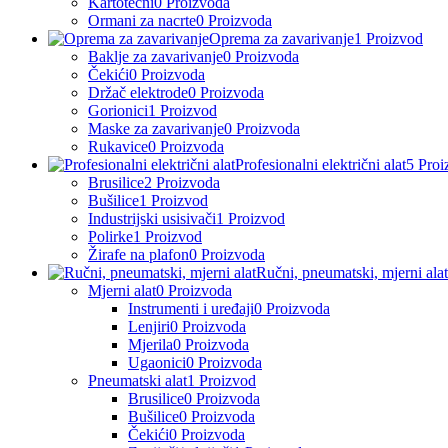
Kartotečni
0 Proizvoda
Ormani za nacrte
0 Proizvoda
Oprema za zavarivanje
1 Proizvod
Baklje za zavarivanje
0 Proizvoda
Čekići
0 Proizvoda
Držač elektrode
0 Proizvoda
Gorionici
1 Proizvod
Maske za zavarivanje
0 Proizvoda
Rukavice
0 Proizvoda
Profesionalni električni alat
5 Proi
Brusilice
2 Proizvoda
Bušilice
1 Proizvod
Industrijski usisivači
1 Proizvod
Polirke
1 Proizvod
Žirafe na plafon
0 Proizvoda
Ručni, pneumatski, mjerni alat
Mjerni alat
0 Proizvoda
Instrumenti i uređaji
0 Proizvoda
Lenjiri
0 Proizvoda
Mjerila
0 Proizvoda
Ugaonici
0 Proizvoda
Pneumatski alat
1 Proizvod
Brusilice
0 Proizvoda
Bušilice
0 Proizvoda
Čekići
0 Proizvoda