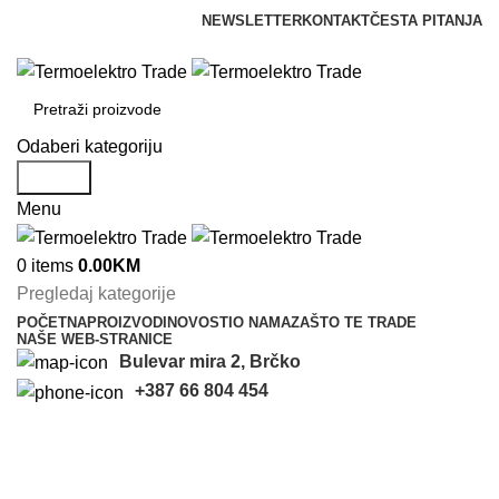
NEWSLETTER
KONTAKT
ČESTA PITANJA
info@termoelektrotrade.com
Odaberi kategoriju
Search
Menu
0
items
0.00
KM
Pregledaj kategorije
POČETNA
PROIZVODI
NOVOSTI
O NAMA
ZAŠTO TE TRADE
NAŠE WEB-STRANICE
Bulevar mira 2, Brčko
+387 66 804 454
Mjerila
Categories