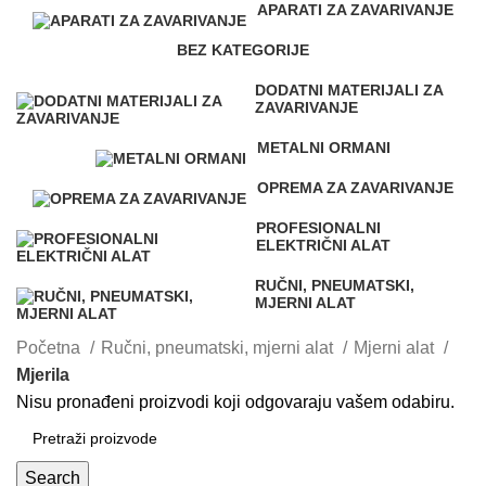
APARATI ZA ZAVARIVANJE
10 Proizvoda
BEZ KATEGORIJE
0 Proizvoda
DODATNI MATERIJALI ZA
ZAVARIVANJE
2 Proizvoda
METALNI ORMANI
1 Proizvod
OPREMA ZA ZAVARIVANJE
1 Proizvod
PROFESIONALNI
ELEKTRIČNI ALAT
5 Proizvoda
RUČNI, PNEUMATSKI,
MJERNI ALAT
1 Proizvod
Početna
Ručni, pneumatski, mjerni alat
Mjerni alat
Mjerila
Nisu pronađeni proizvodi koji odgovaraju vašem odabiru.
Search