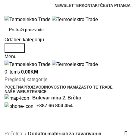
NEWSLETTER
KONTAKT
ČESTA PITANJA
info@termoelektrotrade.com
Odaberi kategoriju
Search
Menu
0
items
0.00
KM
Pregledaj kategorije
POČETNA
PROIZVODI
NOVOSTI
O NAMA
ZAŠTO TE TRADE
NAŠE WEB-STRANICE
Bulevar mira 2, Brčko
+387 66 804 454
Dodatni materijali za zavarivanje
Categories
Početna
Dodatni materijali za zavarivanje