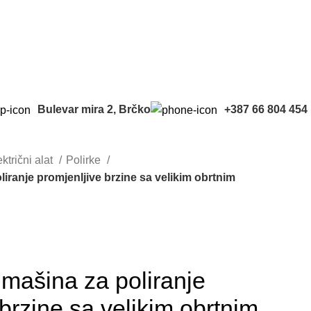
info@termoelektrotrade.com
Bulevar mira 2, Brčko
+387 66 804 454
ktrični alat
Polirke
liranje promjenljive brzine sa velikim obrtnim
 mašina za poliranje
brzine sa velikim obrtnim