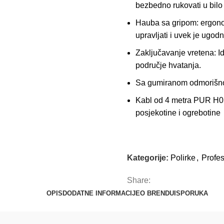
bezbedno rukovati u bilo
Hauba sa gripom: ergon
upravljati i uvek je ugodn
Zaključavanje vretena: I
područje hvatanja.
Sa gumiranom odmorišno
Kabl od 4 metra PUR H05-
posjekotine i ogrebotine
Kategorije:
Polirke
,
Profes
Share:
OPIS
DODATNE INFORMACIJE
O BRENDU
ISPORUKA