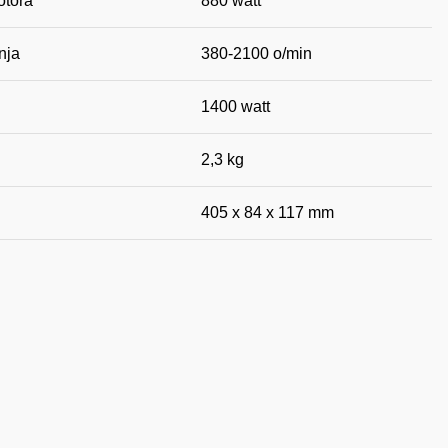
otora
880 watt
nja
380-2100 o/min
1400 watt
2,3 kg
405 x 84 x 117 mm