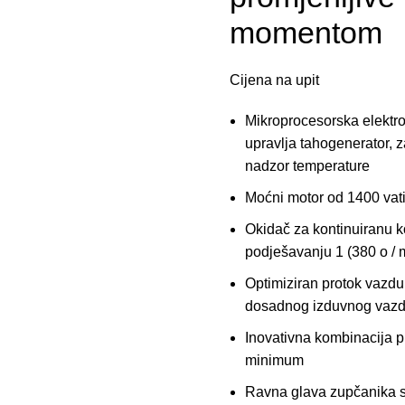
momentom
Cijena na upit
Mikroprocesorska elektro
upravlja tahogenerator, z
nadzor temperature
Moćni motor od 1400 vati
Okidač za kontinuiranu ko
podješavanju 1 (380 o / m
Optimiziran protok vazd
dosadnog izduvnog vazd
Inovativna kombinacija p
minimum
Ravna glava zupčanika s