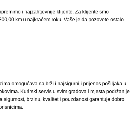
opremimo i najzahtjevnije klijente. Za klijente smo
200,00 km u najkraćem roku. Vaše je da pozovete-ostalo
cima omogućava najbrži i najsigurniji prijenos pošiljaka u
kovima. Kurirski servis u svim gradova i mjesta podržan je
igurnost, brzinu, kvalitet i pouzdanost garantuje dobro
orisnicima.