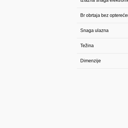
Izlazna snaga elektrom
Br obrtaja bez optereće
Snaga ulazna
Težina
Dimenzije