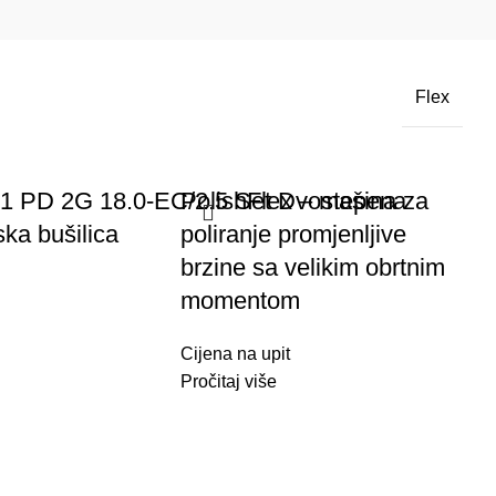
Flex
41 PD 2G 18.0-EC/2.5 Set Dvostepena
PolishFlex – mašina za
ka bušilica
poliranje promjenljive
brzine sa velikim obrtnim
momentom
Cijena na upit
Pročitaj više