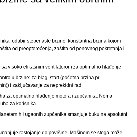
nika: odabir stepenaste brzine, konstantna brzina kojom
aštita od preopterećenja, zaštita od ponovnog pokretanja i
 sa visoko efikasnim ventilatorom za optimalno hlađenje
ntrolu brzine: za blagi start (početna brzina pri
in)) i zaključavanje za neprekidni rad
uha za optimalno hlađenje motora i zupčanika. Nema
uha za korisnika
lanetarnih i ugaonih zupčanika smanjuje buku na apsolutni
manjuje rastojanje do površine. Mašinom se stoga može