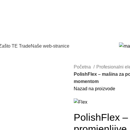
Zašto TE Trade
Naše web-stranice
Početna
Profesionalni ele
PolishFlex – mašina za po
momentom
Nazad na proizvode
PolishFlex –
promjenljive 